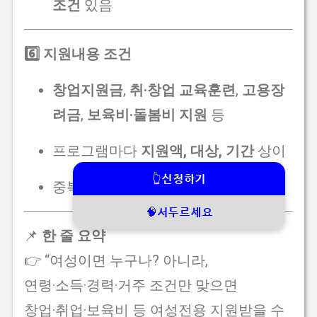
조건
있음
6️⃣ 지원내용 조건
창업지원금
,
취·창업 교육훈련
,
고용장
려금
,
보육비·돌봄비 지원
등
프로그램마다
지원액, 대상, 기간
상이
👆신청하기
중복 수급 시 일부 제한 존재
🧠서두르세요
📌
한 줄 요약
👉 “여성이면 누구나? 아니라,
연령·소득·경력·거주 조건만 맞으면
창업·취업·보육비 등 여성전용 지원받을 수