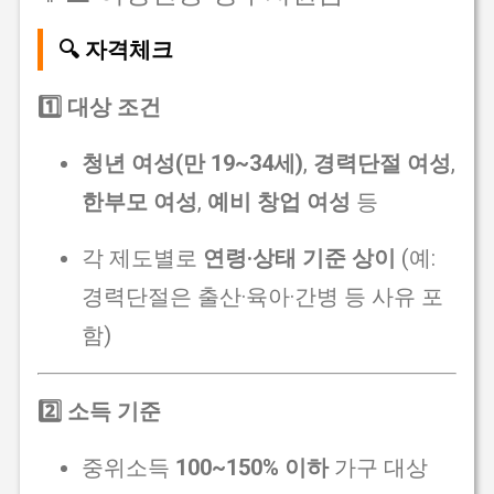
🔍 자격체크
1️⃣ 대상 조건
청년 여성(만 19~34세)
,
경력단절 여성
,
한부모 여성
,
예비 창업 여성
등
각 제도별로
연령·상태 기준 상이
(예:
경력단절은 출산·육아·간병 등 사유 포
함)
2️⃣ 소득 기준
중위소득
100~150% 이하
가구 대상